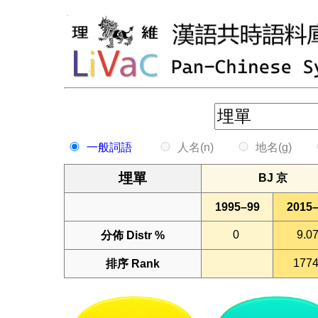
一般詞語
人名(n)
地名(g)
BJ 京
1995–99
2015
分佈 Distr %
排序 Rank